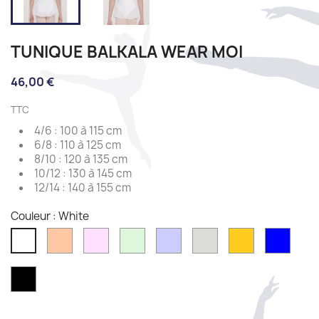
TUNIQUE BALKALA WEAR MOI
46,00 €
TTC
4/6 : 100 à 115 cm
6/8 : 110 à 125 cm
8/10 : 120 à 135 cm
10/12 : 130 à 145 cm
12/14 : 140 à 155 cm
Couleur : White
Peach
Pink
Mint
Lilac
Light
Mimosa
Frenc
White
grey
blue
Black