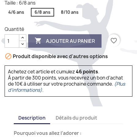
Taille : 6/8 ans
4/6 ans
6/8 ans
8/10 ans
Quantité

favorite_border
AJOUTER AU PANIER

Produit disponible avec d'autres options
Achetez cet article et cumulez
46
points
.
À partir de 300 points, vous recevrez un bon d’achat
de 10€ à utiliser sur votre prochaine commande.
(Plus
d'informations).
Description
Détails du produit
Pourquoi vous allez l’adorer :