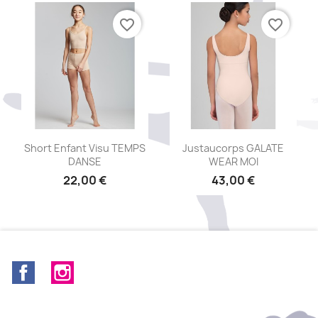
favorite_border
favorite_border
Aperçu rapide
Aperçu rapide


Short Enfant Visu TEMPS
Justaucorps GALATE
DANSE
WEAR MOI
22,00 €
43,00 €
+5
Facebook
Instagram