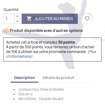
Quantité

favorite_border
AJOUTER AU PANIER

Produit disponible avec d'autres options
Achetez cet article et cumulez
30
points
.
À partir de 300 points, vous recevrez un bon d’achat
de 10€ à utiliser sur votre prochaine commande.
(Plus
d'informations).
Description
Détails du produit
Justaucorps fines bretelles
Dos en V
Microfibre - Doublé devant