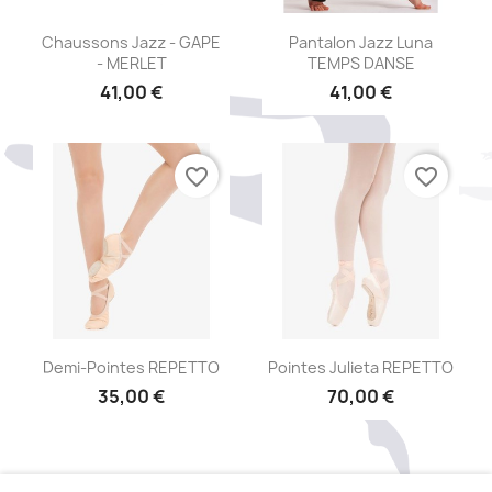
Aperçu rapide
Aperçu rapide


Chaussons Jazz - GAPE
Pantalon Jazz Luna
- MERLET
TEMPS DANSE
41,00 €
41,00 €
favorite_border
favorite_border
Aperçu rapide
Aperçu rapide


Demi-Pointes REPETTO
Pointes Julieta REPETTO
35,00 €
70,00 €