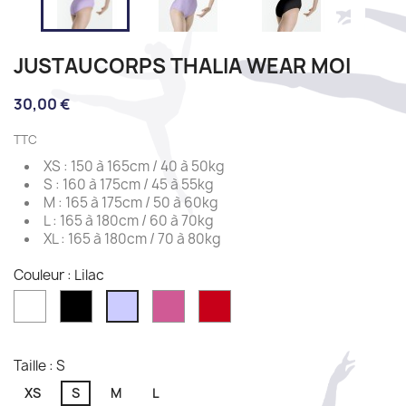
JUSTAUCORPS THALIA WEAR MOI
30,00 €
TTC
XS : 150 à 165cm / 40 à 50kg
S : 160 à 175cm / 45 à 55kg
M : 165 à 175cm / 50 à 60kg
L : 165 à 180cm / 60 à 70kg
XL : 165 à 180cm / 70 à 80kg
Couleur : Lilac
White
Noir
Fushia
Rouge
Lilac
Taille : S
XS
S
M
L