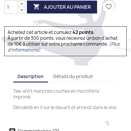

favorite_border
AJOUTER AU PANIER
Achetez cet article et cumulez
42
points
.
À partir de 300 points, vous recevrez un bon d’achat
de 10€ à utiliser sur votre prochaine commande.
(Plus
d'informations).
Description
Détails du produit
Tee-shirt manches courtes en microfibre
imprimé.
Décolleté en V sur le devant et arrondi dans le dos.
Commentaires (0)