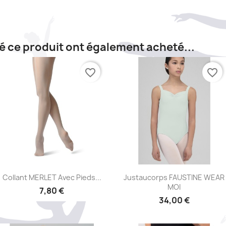
té ce produit ont également acheté...
favorite_border
favorite_border
Aperçu rapide
Aperçu rapide


Collant MERLET Avec Pieds...
Justaucorps FAUSTINE WEAR
MOI
7,80 €
34,00 €
+15