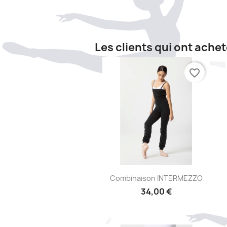
Les clients qui ont ache
favorite_border
Aperçu rapide

Combinaison INTERMEZZO
34,00 €