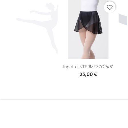
favorite_border
Aperçu rapide

Jupette INTERMEZZO 7461
23,00 €