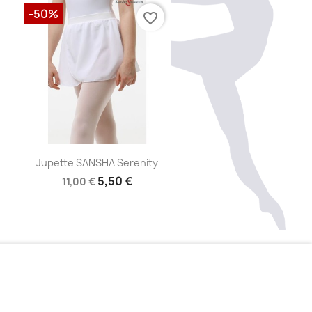
-50%
favorite_border
Aperçu rapide

Jupette SANSHA Serenity
5,50 €
11,00 €