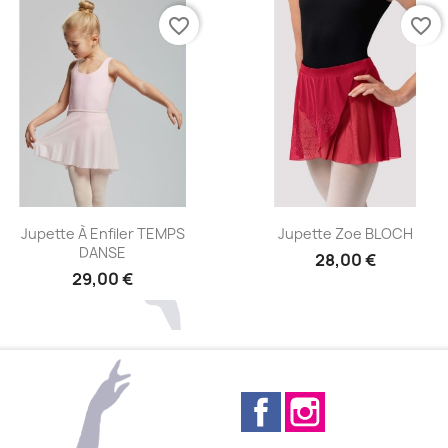
favorite_border
favorite_border
Aperçu rapide
Aperçu rapide


Jupette À Enfiler TEMPS
Jupette Zoe BLOCH
DANSE
28,00 €
29,00 €
Facebook
Instagram