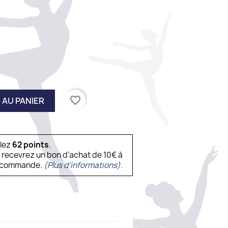
favorite_border
 AU PANIER
ulez
62
points
.
s recevrez un bon d’achat de 10€ à
ne commande.
(Plus d'informations).