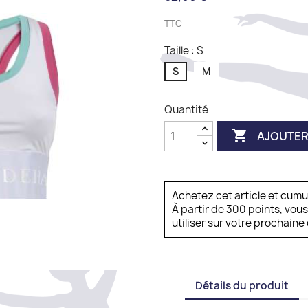
TTC
Taille : S
S
M
Quantité

AJOUTER
Achetez cet article et cum
À partir de 300 points, vou
utiliser sur votre prochai
Détails du produit