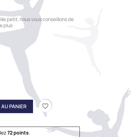
ille petit, nous vous conseillons de
de plus
favorite_border
 AU PANIER
ulez
72
points
.