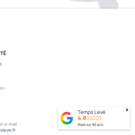
ÉTÉ
s
sso
x
Temps Levé
4.8
n e-mail
Basé sur
86
avis
leve.fr