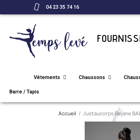
04 23 35 74 16
FOURNISSE
Vêtements
Chaussons
Chaus
Barre / Tapis
Accueil
Justaucorps Rejane B