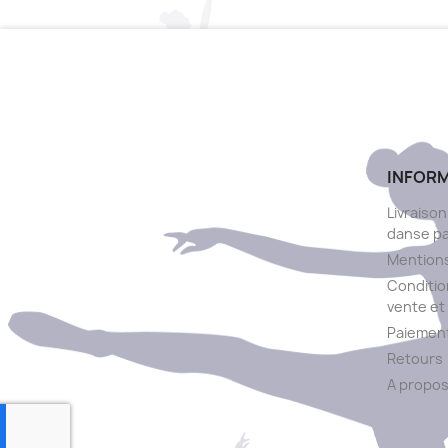
INFOR
Livraison
danse p
Mentions
Conditio
vente et 
Paiement
Retours
A propo