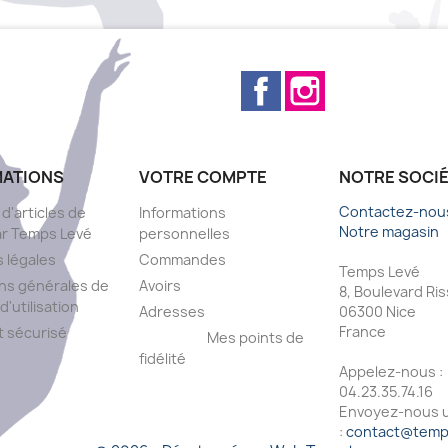
Facebook
Instagram
MATIONS
VOTRE COMPTE
NOTRE SOCI
Contactez-nou
 d'articles de
Informations
Notre magasin
ar Temps Levé
personnelles
 légales
Commandes
Temps Levé
ns générales de
Avoirs
8, Boulevard Ri
d'utilisation
Adresses
06300 Nice
France
 sécurisé
Mes points de
fidélité
Appelez-nous :
s
04.23.35.74.16
Envoyez-nous u
:
contact@temps