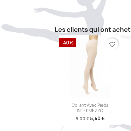
Les clients qui ont ache
-40%
favorite_border
Aperçu rapide

Collant Avec Pieds
INTERMEZZO
5,40 €
9,00 €