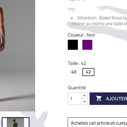
TTC
Attention : Ballet Rosa ta
choisir au moins une taille 
Couleur : Noir
Viola
Noir
Taille : 42
40
42
Quantité

AJOUTER
Achetez cet article et cum