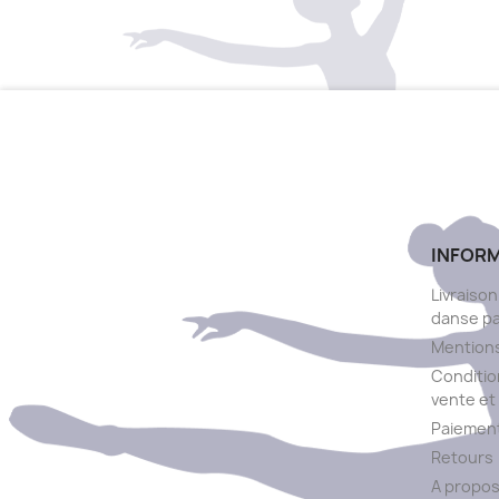
INFOR
Livraison
danse p
Mentions
Conditio
vente et 
Paiement
Retours
A propo