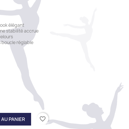
look élégant
une stabilité accrue
velours
 boucle réglable
favorite_border
 AU PANIER