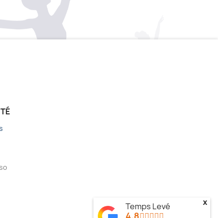
ÉTÉ
s
sso
x
Temps Levé
4.8