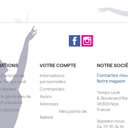
Facebook
Instagram
MATIONS
VOTRE COMPTE
NOTRE SOCI
Contactez-nou
 d'articles de
Informations
Notre magasin
ar Temps Levé
personnelles
 légales
Commandes
Temps Levé
ns générales de
Avoirs
8, Boulevard Ri
d'utilisation
Adresses
06300 Nice
France
 sécurisé
Mes points de
fidélité
Appelez-nous :
s
04.23.35.74.16