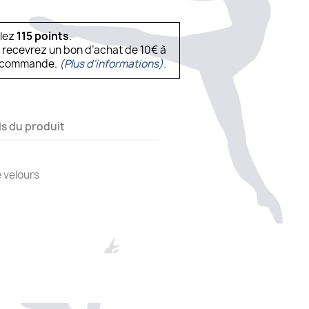
ulez
115
points
.
s recevrez un bon d’achat de 10€ à
ne commande.
(Plus d'informations).
ls du produit
e velours