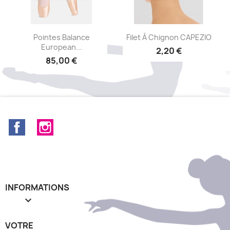
Aperçu rapide
Aperçu rapide


Pointes Balance
Filet À Chignon CAPEZIO
European...
2,20 €
85,00 €
Facebook
Instagram
INFORMATIONS

VOTRE