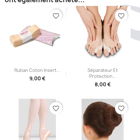
favorite_border
favorite_border
Aperçu rapide
Aperçu rapide


Ruban Coton Insert...
Séparateur Et
Protection...
9,00 €
8,00 €
favorite_border
favorite_border