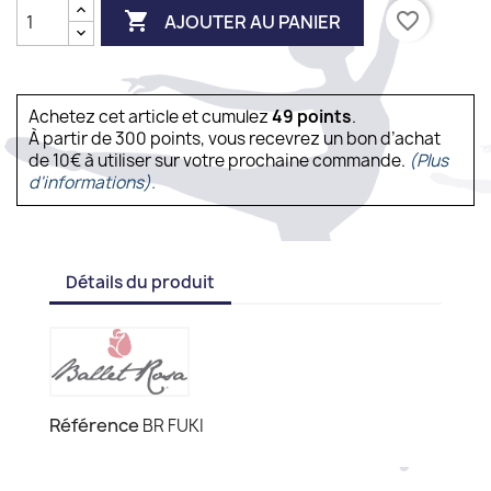

favorite_border
AJOUTER AU PANIER
Achetez cet article et cumulez
49
points
.
À partir de 300 points, vous recevrez un bon d’achat
de 10€ à utiliser sur votre prochaine commande.
(Plus
d'informations).
Détails du produit
Référence
BR FUKI