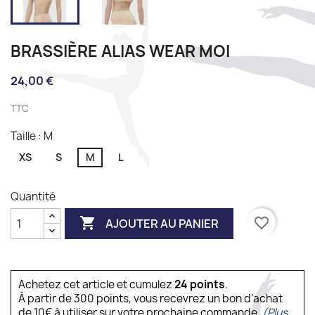
BRASSIÈRE ALIAS WEAR MOI
24,00 €
TTC
Taille : M
XS
S
M
L
Quantité

favorite_border
AJOUTER AU PANIER
Achetez cet article et cumulez
24
points
.
À partir de 300 points, vous recevrez un bon d’achat
de 10€ à utiliser sur votre prochaine commande.
(Plus