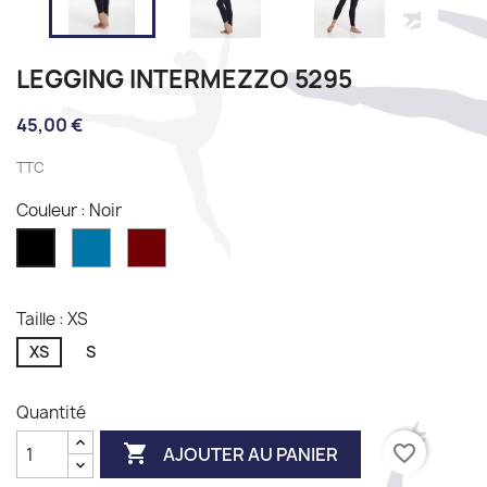
LEGGING INTERMEZZO 5295
45,00 €
TTC
Couleur : Noir
Azur
Granate
Noir
blue
Taille : XS
XS
S
Quantité

favorite_border
AJOUTER AU PANIER