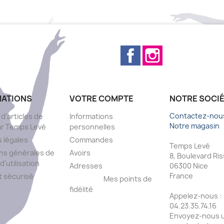
Facebook
Instagram
MATIONS
VOTRE COMPTE
NOTRE SOCI
Contactez-nou
 d'articles de
Informations
Notre magasin
ar Temps Levé
personnelles
 légales
Commandes
Temps Levé
ns générales de
Avoirs
8, Boulevard Ri
d'utilisation
Adresses
06300 Nice
France
 sécurisé
Mes points de
fidélité
Appelez-nous :
s
04.23.35.74.16
Envoyez-nous u