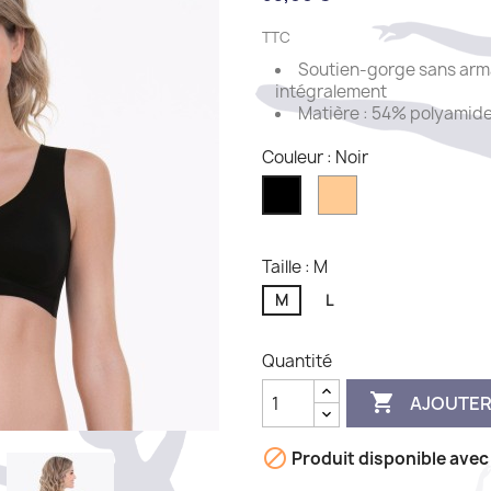
TTC
Soutien-gorge sans arma
intégralement
Matière : 54% polyamid
Couleur : Noir
Desert
Noir
Taille : M
M
L
Quantité

AJOUTER

Produit disponible avec