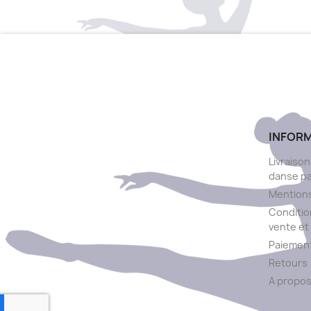
INFOR
Livraison
danse p
Mentions
Conditio
vente et 
Paiement
Retours
A propo