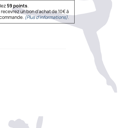
ulez
59
points
.
s recevrez un bon d’achat de 10€ à
ne commande.
(Plus d'informations).