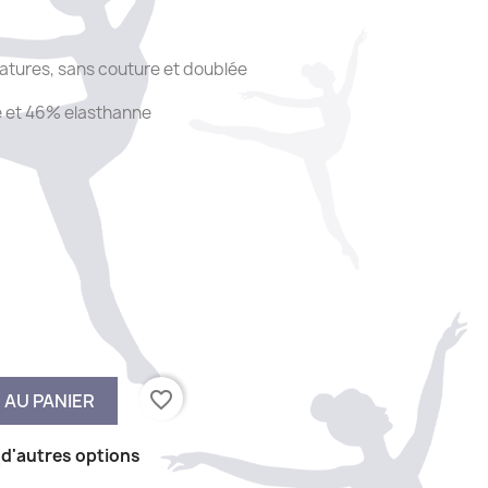
tures, sans couture et doublée
e et 46% elasthanne
favorite_border
 AU PANIER
 d'autres options