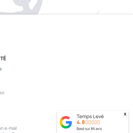
ÉTÉ
s
sso
x
Temps Levé
4.8
n e-mail
Basé sur
86
avis