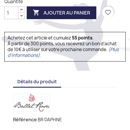
Quantité

favorite_border
AJOUTER AU PANIER
Achetez cet article et cumulez
55
points
.
À partir de 300 points, vous recevrez un bon d’achat
de 10€ à utiliser sur votre prochaine commande.
(Plus
d'informations).
Détails du produit
Référence
BR DAPHNE