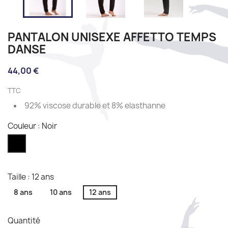
PANTALON UNISEXE AFFETTO TEMPS
DANSE
44,00 €
TTC
92% viscose durable et 8% elasthanne
Couleur : Noir
Noir
Taille : 12 ans
8 ans
10 ans
12 ans
Quantité