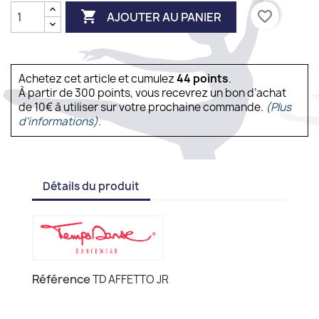

favorite_border
AJOUTER AU PANIER
Achetez cet article et cumulez
44
points
.
À partir de 300 points, vous recevrez un bon d’achat
de 10€ à utiliser sur votre prochaine commande.
(Plus
d'informations).
Détails du produit
Référence
TD AFFETTO JR