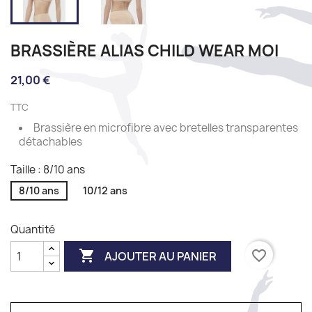
BRASSIÈRE ALIAS CHILD WEAR MOI
21,00 €
TTC
Brassière en microfibre avec bretelles transparentes
détachables
Taille : 8/10 ans
8/10 ans
10/12 ans
Quantité

favorite_border
AJOUTER AU PANIER