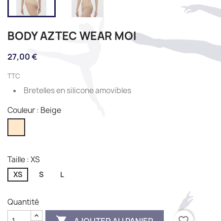
BODY AZTEC WEAR MOI
27,00 €
TTC
Bretelles en silicone amovibles
Couleur : Beige
Beige
Taille : XS
XS
S
L
Quantité

favorite_border
AJOUTER AU PANIER