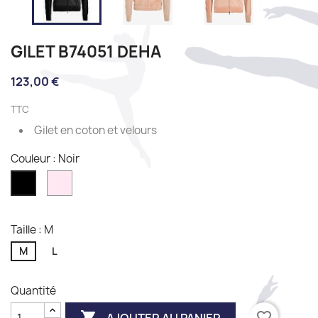
GILET B74051 DEHA
123,00 €
TTC
Gilet en coton et velours
Couleur : Noir
DEEP
Noir
ROSE
Taille : M
M
L
Quantité

favorite_border
AJOUTER AU PANIER