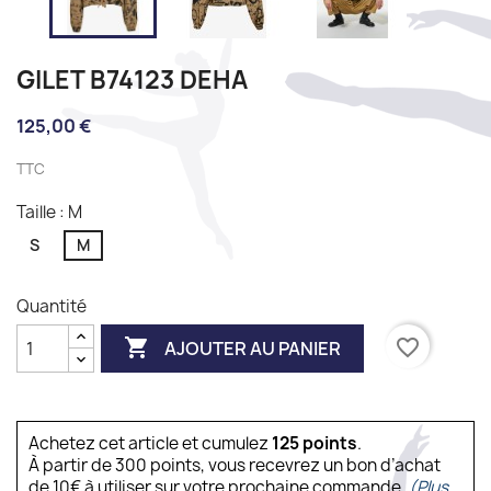
GILET B74123 DEHA
125,00 €
TTC
Taille : M
S
M
Quantité

favorite_border
AJOUTER AU PANIER
Achetez cet article et cumulez
125
points
.
À partir de 300 points, vous recevrez un bon d’achat
de 10€ à utiliser sur votre prochaine commande.
(Plus