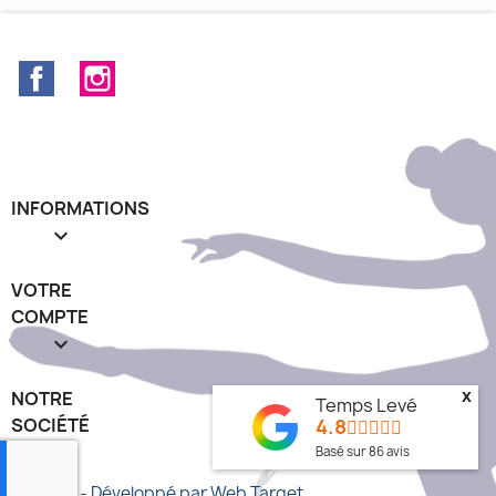
Facebook
Instagram
INFORMATIONS

VOTRE
COMPTE

x
NOTRE
Temps Levé
4.8
SOCIÉTÉ
keyboard_arrow_down
Basé sur
86
avis
© 2026 - Développé par Web Target