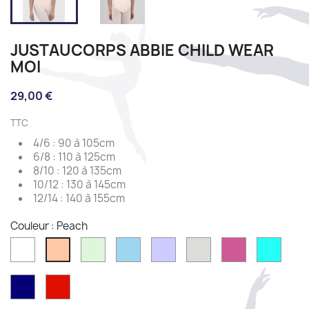
JUSTAUCORPS ABBIE CHILD WEAR
MOI
29,00 €
TTC
4/6 : 90 à 105cm
6/8 : 110 à 125cm
8/10 : 120 à 135cm
10/12 : 130 à 145cm
12/14 : 140 à 155cm
Couleur : Peach
White
Mint
Sky
Lilac
Light
Fushia
Pacifi
Peach
grey
Navy
Red