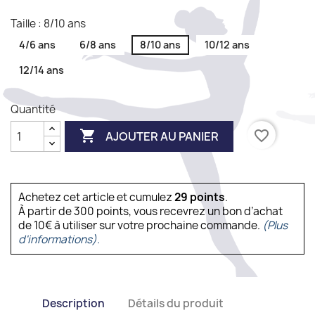
Taille : 8/10 ans
4/6 ans
6/8 ans
8/10 ans
10/12 ans
12/14 ans
Quantité

favorite_border
AJOUTER AU PANIER
Achetez cet article et cumulez
29
points
.
À partir de 300 points, vous recevrez un bon d’achat
de 10€ à utiliser sur votre prochaine commande.
(Plus
d'informations).
Description
Détails du produit