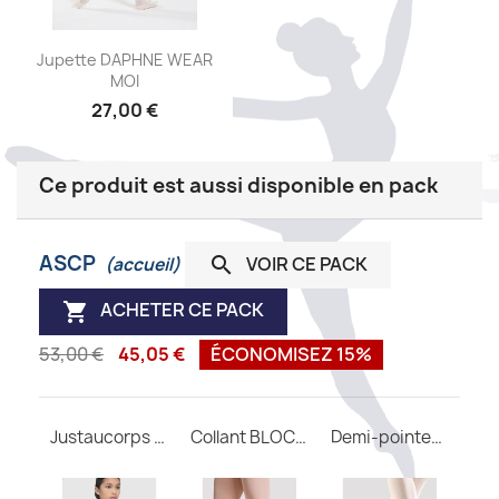
Aperçu rapide

Jupette DAPHNE WEAR
MOI
27,00 €
+9
Ce produit est aussi disponible en pack
ASCP
VOIR CE PACK

(accueil)
ACHETER CE PACK

53,00 €
45,05 €
ÉCONOMISEZ 15%
Justaucorps Abbie child WEAR MOI
Collant BLOCH avec pieds T0981
Demi-pointes BLOCH Arise enfant