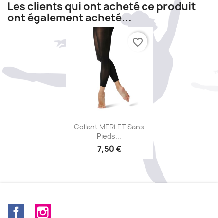
Les clients qui ont acheté ce produit
ont également acheté...
favorite_border
Aperçu rapide

Collant MERLET Sans
Pieds...
7,50 €
Facebook
Instagram