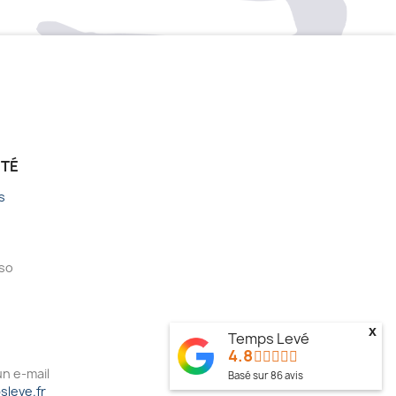
ÉTÉ
s
sso
x
Temps Levé
4.8
n e-mail
Basé sur
86
avis
leve.fr