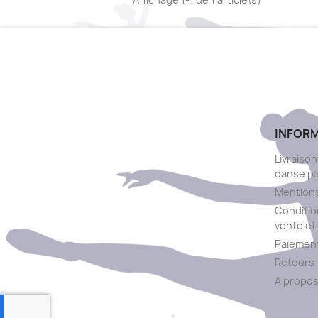
INFOR
Livraison
danse p
Mentions
Conditio
vente et 
Paiement
Retours
A propo