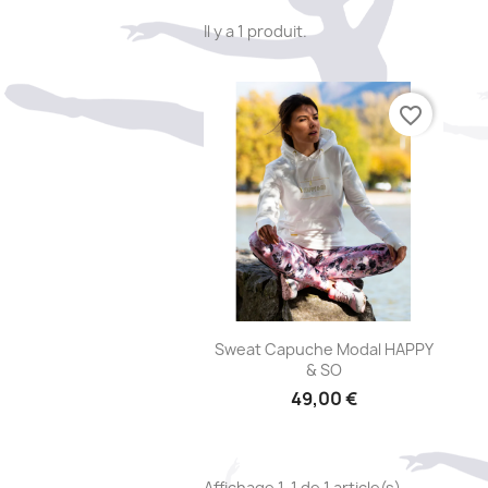
Il y a 1 produit.
favorite_border
Aperçu rapide

Sweat Capuche Modal HAPPY
& SO
49,00 €
Affichage 1-1 de 1 article(s)