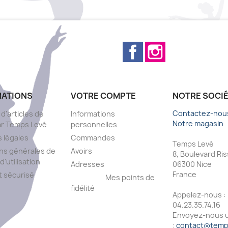
Facebook
Instagram
MATIONS
VOTRE COMPTE
NOTRE SOCI
Contactez-nou
 d'articles de
Informations
Notre magasin
ar Temps Levé
personnelles
 légales
Commandes
Temps Levé
ns générales de
Avoirs
8, Boulevard Ri
d'utilisation
Adresses
06300 Nice
France
 sécurisé
Mes points de
fidélité
Appelez-nous :
s
04.23.35.74.16
Envoyez-nous u
:
contact@temps