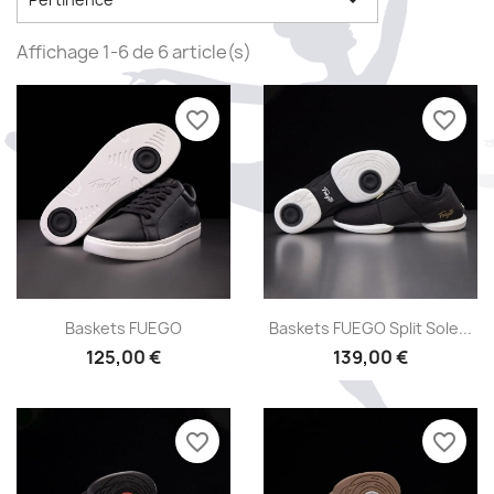

Affichage 1-6 de 6 article(s)
favorite_border
favorite_border
Aperçu rapide
Aperçu rapide


Baskets FUEGO
Baskets FUEGO Split Sole...
125,00 €
139,00 €
favorite_border
favorite_border