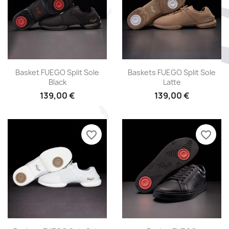
Aperçu rapide
Aperçu rapide


Basket FUEGO Split Sole
Baskets FUEGO Split Sole
Black
Latte
139,00 €
139,00 €
favorite_border
favorite_border
Aperçu rapide
Aperçu rapide