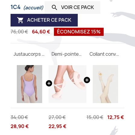
1C4
VOIR CE PACK

(accueil)
ACHETER CE PACK

76,00 €
64,60 €
ÉCONOMISEZ 15%
Justaucorps FAUSTINE WEAR MOI
Demi-pointes SO DANCA SD16 B
Collant convertible DIV03 WEAR MOI
34,00 €
27,00 €
15,00 €
12,75 €
28,90 €
22,95 €