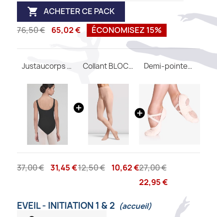
ACHETER CE PACK

76,50 €
65,02 €
ÉCONOMISEZ 15%
Justaucorps FAUSTINE WEAR MOI
Collant BLOCH convertible T0982
Demi-pointes SO DANCA SD16 B
37,00 €
31,45 €
12,50 €
10,62 €
27,00 €
22,95 €
EVEIL - INITIATION 1 & 2
(accueil)