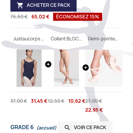
ACHETER CE PACK

76,50 €
65,02 €
ÉCONOMISEZ 15%
Justaucorps FAUSTINE WEAR MOI
Collant BLOCH convertible T0982
Demi-pointes SO DANCA SD16 B
37,00 €
31,45 €
12,50 €
10,62 €
27,00 €
22,95 €
GRADE 6
VOIR CE PACK

(accueil)