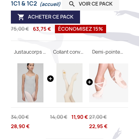
1C1 & 1C2
VOIR CE PACK

(accueil)
ACHETER CE PACK

75,00 €
63,75 €
ÉCONOMISEZ 15%
Justaucorps FAUSTINE WEAR MOI
Collant convertible DIV03 WEAR MOI
Demi-pointes SO DANCA SD16 B
34,00 €
14,00 €
11,90 €
27,00 €
28,90 €
22,95 €