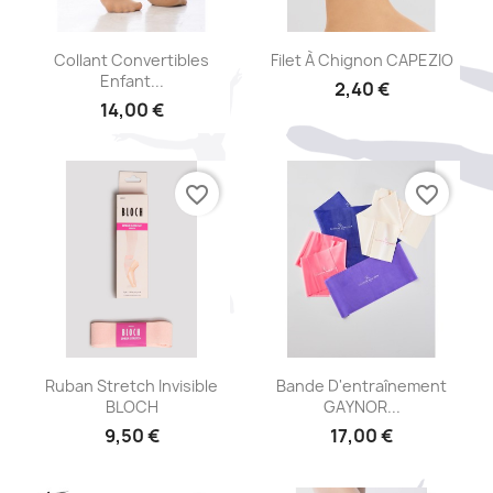
Aperçu rapide
Aperçu rapide


Collant Convertibles
Filet À Chignon CAPEZIO
Enfant...
2,40 €
14,00 €
favorite_border
favorite_border
Aperçu rapide
Aperçu rapide


Ruban Stretch Invisible
Bande D'entraînement
BLOCH
GAYNOR...
9,50 €
17,00 €