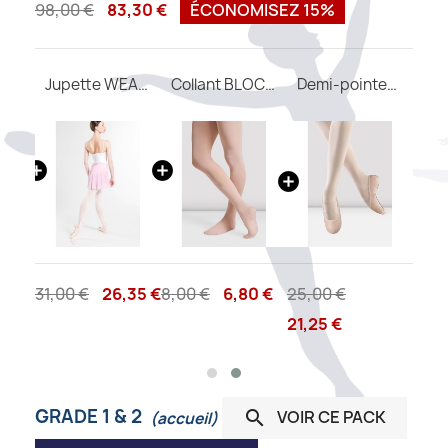
98,00 €
83,30 €
ÉCONOMISEZ 15%
Justaucorps FAUSTINE WEAR MOI
Jupette WEAR MOI Delia
Collant BLOCH avec pieds T0981
Demi-pointes enfant BLOCH Belle
31,00 €
26,35 €
8,00 €
6,80 €
25,00 €
21,25 €
GRADE 1 & 2
VOIR CE PACK

(accueil)