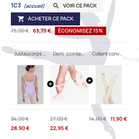
1C3
VOIR CE PACK

(accueil)
ACHETER CE PACK

75,00 €
63,75 €
ÉCONOMISEZ 15%
Justaucorps FAUSTINE WEAR MOI
Demi-pointes SO DANCA SD16 B
Collant convertible DIV03 WEAR MOI
34,00 €
27,00 €
14,00 €
11,90 €
28,90 €
22,95 €