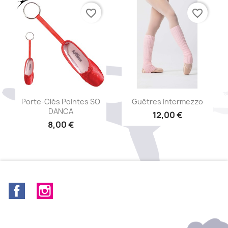
favorite_border
favorite_border
Aperçu rapide
Aperçu rapide


Porte-Clés Pointes SO
Guêtres Intermezzo
DANCA
12,00 €
8,00 €
+11
+13
Facebook
Instagram