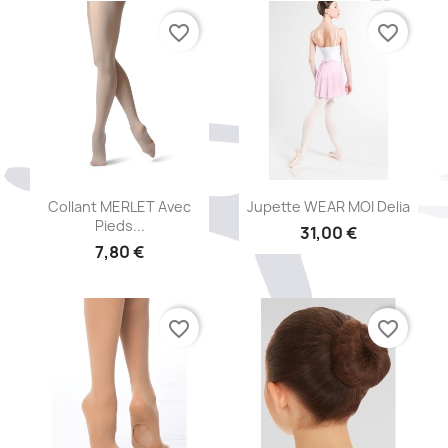
favorite_border
favorite_border
Aperçu rapide
Aperçu rapide


Collant MERLET Avec
Jupette WEAR MOI Delia
Pieds...
31,00 €
7,80 €
favorite_border
favorite_border