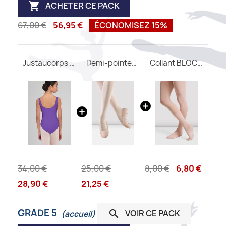
ACHETER CE PACK

67,00 €
56,95 €
ÉCONOMISEZ 15%
Justaucorps FAUSTINE WEAR MOI
Demi-pointes enfant BLOCH Belle
Collant BLOCH avec pieds T0981
34,00 €
25,00 €
8,00 €
6,80 €
28,90 €
21,25 €
GRADE 5
VOIR CE PACK

(accueil)