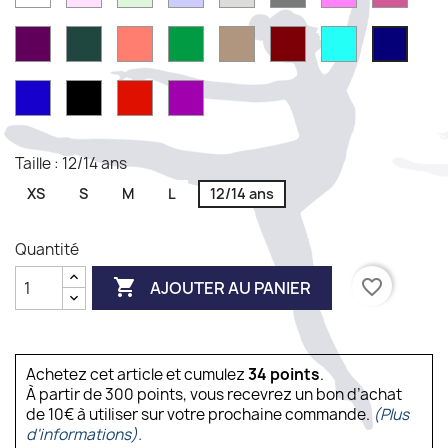
grey
grey
Prune
Forest
Coral
Emerald
Moka
Burgundy
Pacific
Navy
green
Royal
Black
Red
Purple
Blue
Taille : 12/14 ans
XS
S
M
L
12/14 ans
Quantité

favorite_border
AJOUTER AU PANIER
Achetez cet article et cumulez
34
points
.
À partir de 300 points, vous recevrez un bon d’achat
de 10€ à utiliser sur votre prochaine commande.
(Plus
d'informations).