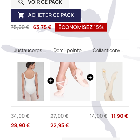
VOIR CE PACK

ACHETER CE PACK

75,00 €
63,75 €
ÉCONOMISEZ 15%
Justaucorps FAUSTINE WEAR MOI
Demi-pointes SO DANCA SD16 B
Collant convertible DIV03 WEAR MOI
34,00 €
27,00 €
14,00 €
11,90 €
28,90 €
22,95 €