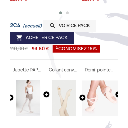
2C4
VOIR CE PACK

(accueil)
ACHETER CE PACK

110,00 €
93,50 €
ÉCONOMISEZ 15%
Justaucorps FAUSTINE WEAR MOI
Jupette DAPHNE WEAR MOI
Collant convertible DIV03 WEAR MOI
Demi-pointes SO DANCA SD16 B
Ru