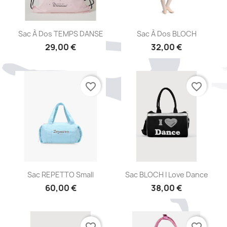
Aperçu rapide
Aperçu rapide


Sac À Dos TEMPS DANSE
Sac À Dos BLOCH
29,00 €
32,00 €
favorite_border
favorite_border
Aperçu rapide
Aperçu rapide


Sac REPETTO Small
Sac BLOCH I Love Dance
60,00 €
38,00 €