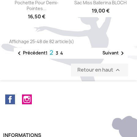
Aperçu rapide
Aperçu rapide


Pochette Pour Demi-
Sac Miss Ballerina BLOCH
Pointes...
19,00 €
16,50 €
Affichage 25-48 de 82 article(s)
2


Précédent
Suivant
1
3
4
Retour en haut

Facebook
Instagram
INFORMATIONS