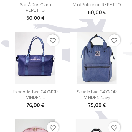
Aperçu rapide
Aperçu rapide


Sac À Dos Clara
Mini Polochon REPETTO
REPETTO
60,00 €
60,00 €
favorite_border
favorite_border
Aperçu rapide
Aperçu rapide


Essential Bag GAYNOR
Studio Bag GAYNOR
MINDEN...
MINDEN Navy
76,00 €
75,00 €
favorite_border
favorite_border