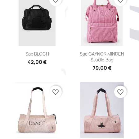
favorite_border
favorite_border
Aperçu rapide
Aperçu rapide


Sac BLOCH
Sac GAYNOR MINDEN
Studio Bag
42,00 €
79,00 €
favorite_border
favorite_border