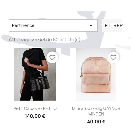

FILTRER
Pertinence
Affichage 25-48 de 82 article(s)
favorite_border
favorite_border
Aperçu rapide
Aperçu rapide


Petit Cabas REPETTO
Mini Studio Bag GAYNOR
MINDEN
140,00 €
40,00 €