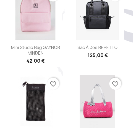
Aperçu rapide
Aperçu rapide


Mini Studio Bag GAYNOR
Sac À Dos REPETTO
MINDEN
125,00 €
42,00 €
favorite_border
favorite_border