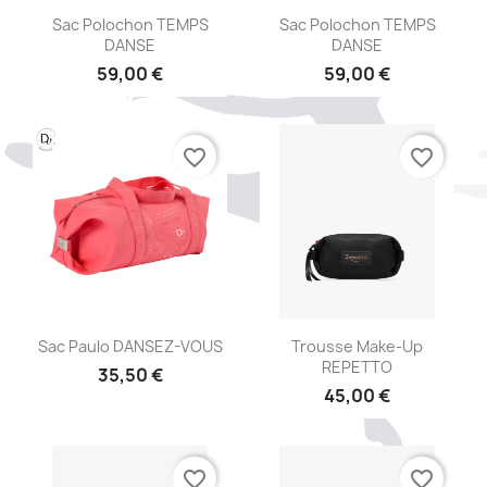
Aperçu rapide
Aperçu rapide


Sac Polochon TEMPS
Sac Polochon TEMPS
DANSE
DANSE
59,00 €
59,00 €
favorite_border
favorite_border
Aperçu rapide
Aperçu rapide


Sac Paulo DANSEZ-VOUS
Trousse Make-Up
REPETTO
35,50 €
45,00 €
favorite_border
favorite_border