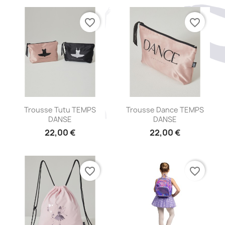
favorite_border
favorite_border
Aperçu rapide
Aperçu rapide


Trousse Tutu TEMPS
Trousse Dance TEMPS
DANSE
DANSE
22,00 €
22,00 €
favorite_border
favorite_border