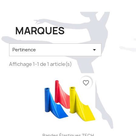
MARQUES

Pertinence
Affichage 1-1 de 1 article(s)
favorite_border
Aperçu rapide

Bandes Élastiques TECH