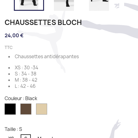
CHAUSSETTES BLOCH
24,00 €
TTC
Chaussettes antidérapantes
XS : 30 -34
S : 34 - 38
M : 38 - 42
L : 42 - 46
Couleur : Black
Cocoa
Sable
Black
Taille : S