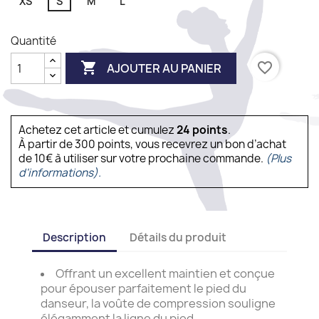
XS
S
M
L
Quantité

favorite_border
AJOUTER AU PANIER
Achetez cet article et cumulez
24
points
.
À partir de 300 points, vous recevrez un bon d’achat
de 10€ à utiliser sur votre prochaine commande.
(Plus
d'informations).
Description
Détails du produit
Offrant un excellent maintien et conçue
pour épouser parfaitement le pied du
danseur, la voûte de compression souligne
élégamment la ligne du pied