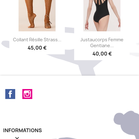
Aperçu rapide
Aperçu rapide


Collant Résille Strass...
Justaucorps Femme
Gentiane...
45,00 €
40,00 €
Facebook
Instagram
INFORMATIONS
