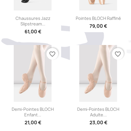
Aperçu rapide
Aperçu rapide


Chaussures Jazz
Pointes BLOCH Raffiné
Slipstream...
79,00 €
61,00 €
favorite_border
favorite_border
Aperçu rapide
Aperçu rapide


Demi-Pointes BLOCH
Demi-Pointes BLOCH
Enfant...
Adulte...
21,00 €
23,00 €