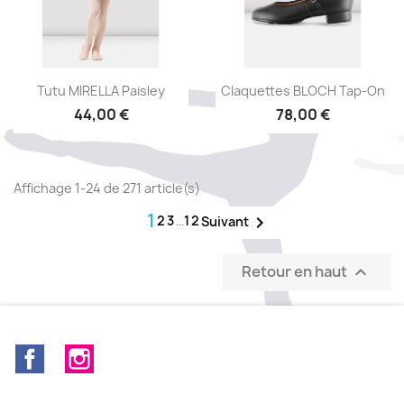
Aperçu rapide
Aperçu rapide


Tutu MIRELLA Paisley
Claquettes BLOCH Tap-On
44,00 €
78,00 €
Affichage 1-24 de 271 article(s)
1
2
3
…
12

Suivant
Retour en haut

Facebook
Instagram