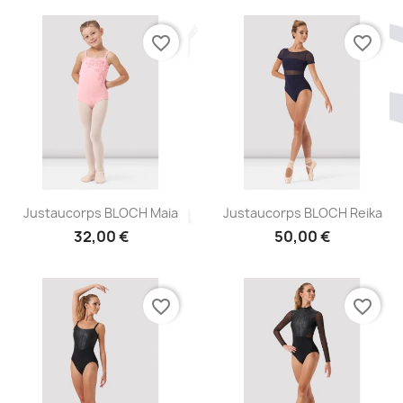
favorite_border
favorite_border
Aperçu rapide
Aperçu rapide


Justaucorps BLOCH Maia
Justaucorps BLOCH Reika
32,00 €
50,00 €
favorite_border
favorite_border