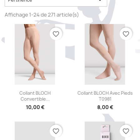

Affichage 1-24 de 271 article(s)
favorite_border
favorite_border
Aperçu rapide
Aperçu rapide


Collant BLOCH
Collant BLOCH Avec Pieds
Convertible...
T0981
10,00 €
8,00 €
favorite_border
favorite_border