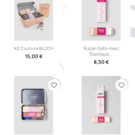
Aperçu rapide
Aperçu rapide


Kit Couture BLOCH
Ruban Satin Avec
Élastique...
15,00 €
8,50 €
favorite_border
favorite_border