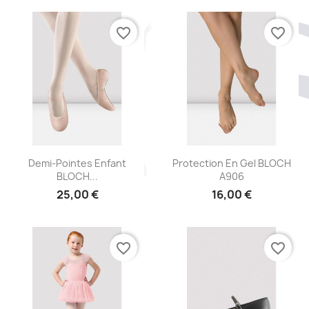
favorite_border
favorite_border
Aperçu rapide
Aperçu rapide


Demi-Pointes Enfant
Protection En Gel BLOCH
BLOCH...
A906
25,00 €
16,00 €
favorite_border
favorite_border