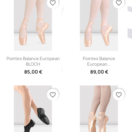
favorite_border
favorite_border
Aperçu rapide
Aperçu rapide


Pointes Balance European
Pointes Balance
BLOCH
European...
85,00 €
89,00 €
favorite_border
favorite_border