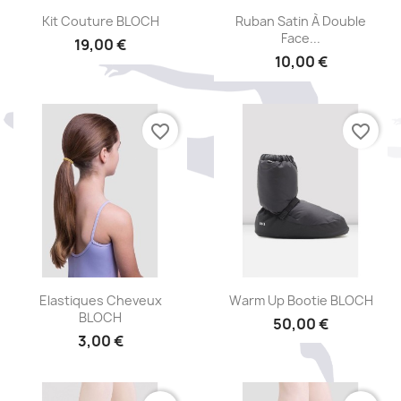
Aperçu rapide
Aperçu rapide


Kit Couture BLOCH
Ruban Satin À Double
Face...
19,00 €
10,00 €
favorite_border
favorite_border
Aperçu rapide
Aperçu rapide


Elastiques Cheveux
Warm Up Bootie BLOCH
BLOCH
50,00 €
3,00 €
+1