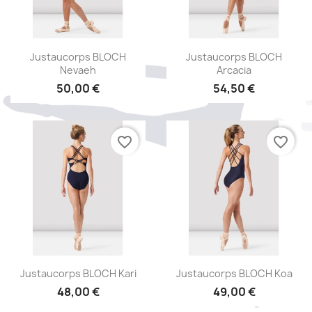
Aperçu rapide
Aperçu rapide


Justaucorps BLOCH
Justaucorps BLOCH
Nevaeh
Arcacia
50,00 €
54,50 €
favorite_border
favorite_border
Aperçu rapide
Aperçu rapide


Justaucorps BLOCH Kari
Justaucorps BLOCH Koa
48,00 €
49,00 €