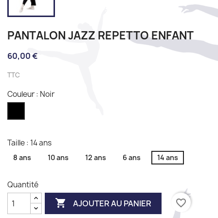
PANTALON JAZZ REPETTO ENFANT
60,00 €
TTC
Couleur : Noir
Noir
Taille : 14 ans
8 ans
10 ans
12 ans
6 ans
14 ans
Quantité

favorite_border
AJOUTER AU PANIER