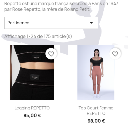
Repetto est une marque française créée à Paris en 1947
par Rose Repetto, la mère de Roland Petit.

Pertinence
Affichage 1-24 de 175 article(s)
favorite_border
favorite_border
Aperçu rapide
Aperçu rapide


Legging REPETTO
Top Court Femme
REPETTO
85,00 €
68,00 €