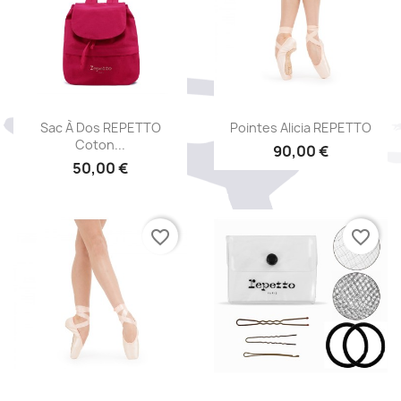
Aperçu rapide
Aperçu rapide


Sac À Dos REPETTO
Pointes Alicia REPETTO
Coton...
90,00 €
50,00 €
favorite_border
favorite_border