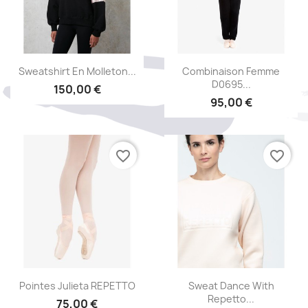
Aperçu rapide
Aperçu rapide


Sweatshirt En Molleton...
Combinaison Femme
D0695...
150,00 €
95,00 €
favorite_border
favorite_border
Aperçu rapide
Aperçu rapide


Pointes Julieta REPETTO
Sweat Dance With
Repetto...
75,00 €