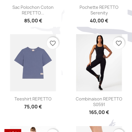
Aperçu rapide
Aperçu rapide


Sac Polochon Coton
Pochette REPETTO
REPETTO...
Serenity
85,00 €
40,00 €
favorite_border
favorite_border
Aperçu rapide
Aperçu rapide


Teeshirt REPETTO
Combinaison REPETTO
S0591
75,00 €
165,00 €