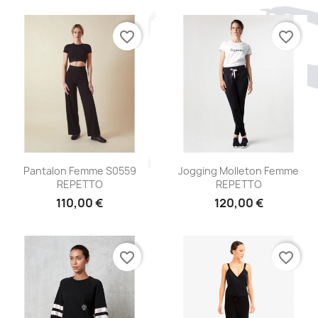
favorite_border
favorite_border
Aperçu rapide
Aperçu rapide


Pantalon Femme S0559
Jogging Molleton Femme
REPETTO
REPETTO
110,00 €
120,00 €
favorite_border
favorite_border