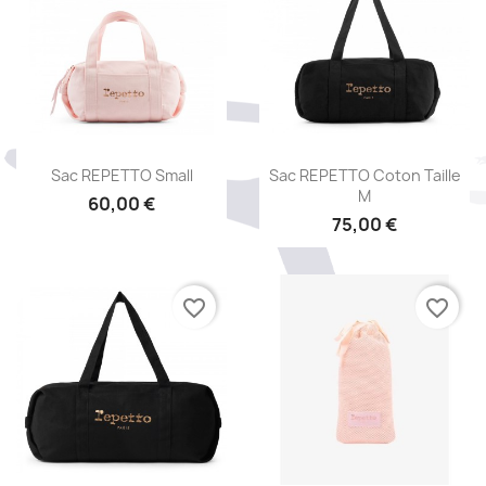
Aperçu rapide
Aperçu rapide


Sac REPETTO Small
Sac REPETTO Coton Taille
M
60,00 €
75,00 €
favorite_border
favorite_border