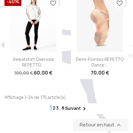
-40%
favorite_border
favorite_border
Aperçu rapide
Aperçu rapide


Sweatshirt Oversize
Demi-Pointes REPETTO
REPETTO...
Dance...
60,00 €
70,00 €
100,00 €
Affichage 1-24 de 175 article(s)
1
2
3
…
8

Suivant
Retour en haut
