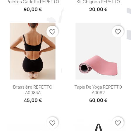
Aperçu rapide
Aperçu rapide


Pointes Carlotta REPETTO
Kit Chignon REPETTO
90,00 €
20,00 €
favorite_border
favorite_border
Aperçu rapide
Aperçu rapide


Brassière REPETTO
Tapis De Yoga REPETTO
A0086A
A0092
45,00 €
60,00 €
favorite_border
favorite_border