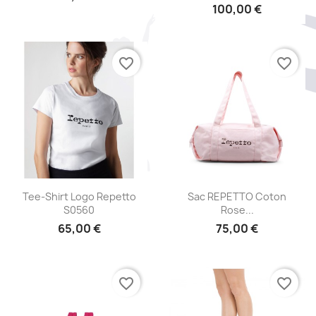
100,00 €
favorite_border
favorite_border
Aperçu rapide
Aperçu rapide


Tee-Shirt Logo Repetto
Sac REPETTO Coton
S0560
Rose...
65,00 €
75,00 €
favorite_border
favorite_border