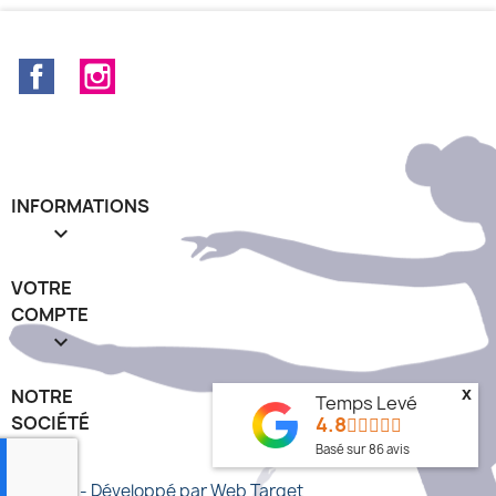
Facebook
Instagram
INFORMATIONS

VOTRE
COMPTE

NOTRE
x
Temps Levé
SOCIÉTÉ
4.8
keyboard_arrow_down
Basé sur
86
avis
© 2026 - Développé par Web Target