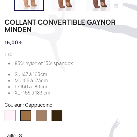
COLLANT CONVERTIBLE GAYNOR
MINDEN
16,00 €
TTC
85% nylon et 15% spandex
S : 147 à 163cm
M : 155 à 173cm
L : 160 à 180cm
XL : 165 à 183 cm
Couleur : Cappuccino
Light
Mocha
Espresso
Cappuccino
pink
Taille : S