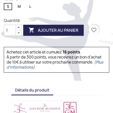
S
M
L
Quantité

favorite_border
AJOUTER AU PANIER
Achetez cet article et cumulez
16
points
.
À partir de 300 points, vous recevrez un bon d’achat
de 10€ à utiliser sur votre prochaine commande.
(Plus
d'informations).
Détails du produit