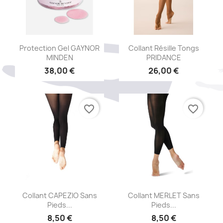
Aperçu rapide
Aperçu rapide


Protection Gel GAYNOR
Collant Résille Tongs
MINDEN
PRIDANCE
38,00 €
26,00 €
favorite_border
favorite_border
Aperçu rapide
Aperçu rapide


Collant CAPEZIO Sans
Collant MERLET Sans
Pieds...
Pieds...
8,50 €
8,50 €