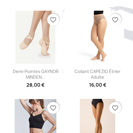
favorite_border
favorite_border
Aperçu rapide
Aperçu rapide


Demi-Pointes GAYNOR
Collant CAPEZIO Étrier
MINDEN...
Adulte
28,00 €
16,00 €
favorite_border
favorite_border