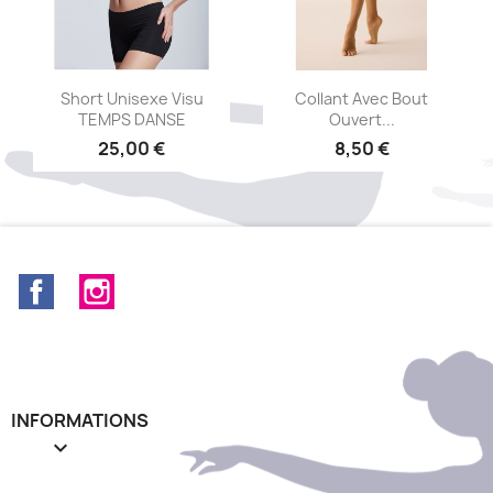
Aperçu rapide
Aperçu rapide


Short Unisexe Visu
Collant Avec Bout
TEMPS DANSE
Ouvert...
25,00 €
8,50 €
Facebook
Instagram
INFORMATIONS
