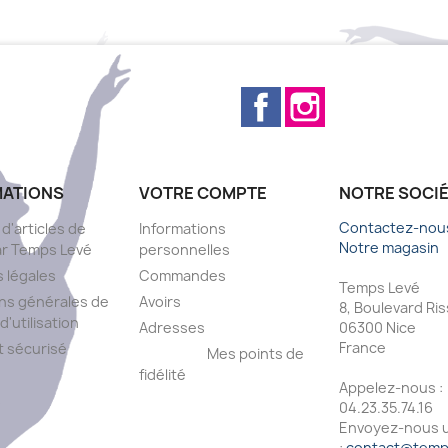
Facebook
Instagram
MATIONS
VOTRE COMPTE
NOTRE SOCI
Contactez-nou
 d'articles de
Informations
Notre magasin
ar Temps Levé
personnelles
 légales
Commandes
Temps Levé
ns générales de
Avoirs
8, Boulevard Ri
d'utilisation
Adresses
06300 Nice
France
 sécurisé
Mes points de
fidélité
Appelez-nous :
s
04.23.35.74.16
Envoyez-nous u
:
contact@temps