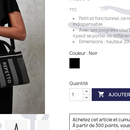
TTC
Petit et fonctionnel, ce 
indispensable
Avec ses poignées courte
il peut se porter de différe
Dimensions : hauteur 20
Couleur : Noir
Noir
Quantité

AJOUTER
Achetez cet article et cum
À partir de 300 points, vou