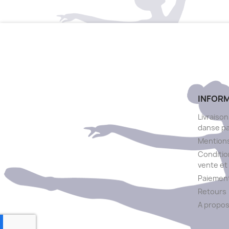
INFOR
Livraison
danse p
Mentions
Conditio
vente et 
Paiement
Retours
A propo