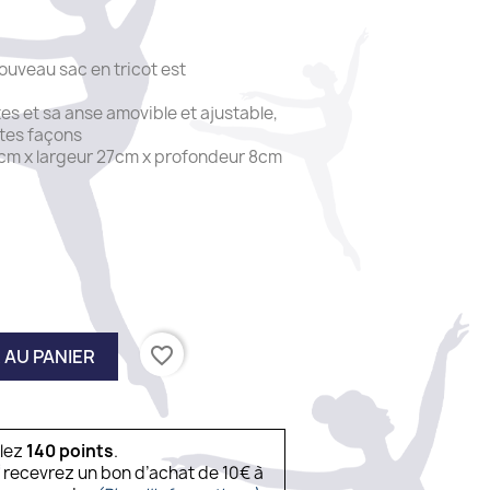
nouveau sac en tricot est
s et sa anse amovible et ajustable,
ntes façons
cm x largeur 27cm x profondeur 8cm
favorite_border
 AU PANIER
ulez
140
points
.
s recevrez un bon d’achat de 10€ à