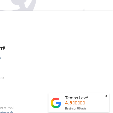
ÉTÉ
s
sso
x
Temps Levé
4.8
n e-mail
Basé sur
86
avis
leve.fr