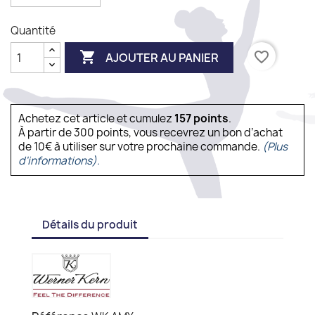
Quantité

favorite_border
AJOUTER AU PANIER
Achetez cet article et cumulez
157
points
.
À partir de 300 points, vous recevrez un bon d’achat
de 10€ à utiliser sur votre prochaine commande.
(Plus
d'informations).
Détails du produit