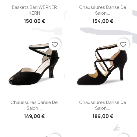
Aperçu rapide
Aperçu rapide


Baskets Bari WERNER
Chaussures Danse De
KERN
Salon...
150,00 €
154,00 €
favorite_border
favorite_border
Aperçu rapide
Aperçu rapide


Chaussures Danse De
Chaussures Danse De
Salon...
Salon...
149,00 €
189,00 €