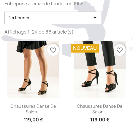
Entreprise allemande fondée en 1955.

Pertinence
Affichage 1-24 de 86 article(s)
NOUVEAU
favorite_border
favorite_border
Aperçu rapide
Aperçu rapide


Chaussures Danse De
Chaussures Danse De
Salon...
Salon...
119,00 €
119,00 €