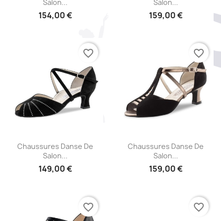
Salon...
Salon...
154,00 €
159,00 €
favorite_border
favorite_border
Aperçu rapide
Aperçu rapide


Chaussures Danse De
Chaussures Danse De
Salon...
Salon...
149,00 €
159,00 €
favorite_border
favorite_border