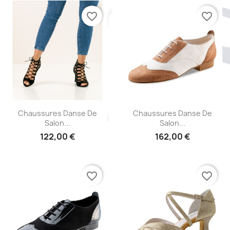
favorite_border
favorite_border
Aperçu rapide
Aperçu rapide


Chaussures Danse De
Chaussures Danse De
Salon...
Salon...
122,00 €
162,00 €
favorite_border
favorite_border