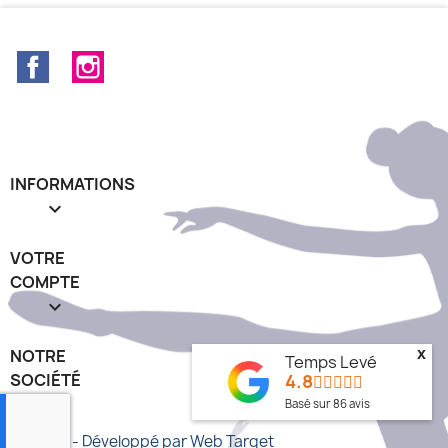
Facebook
Instagram
INFORMATIONS

VOTRE
COMPTE

NOTRE
x
Temps Levé
SOCIÉTÉ
4.8
keyboard_arrow_down
Basé sur
86
avis
© 2026 - Développé par Web Target