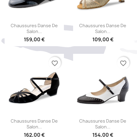
Aperçu rapide
Aperçu rapide


Chaussures Danse De
Chaussures Danse De
Salon...
Salon...
159,00 €
109,00 €
favorite_border
favorite_border
Aperçu rapide
Aperçu rapide


Chaussures Danse De
Chaussures Danse De
Salon...
Salon...
162,00 €
154,00 €