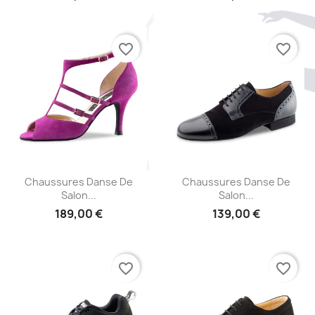
favorite_border
favorite_border
Aperçu rapide
Aperçu rapide


Chaussures Danse De
Chaussures Danse De
Salon...
Salon...
189,00 €
139,00 €
favorite_border
favorite_border