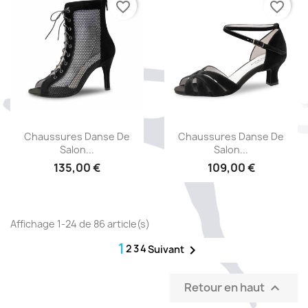
favorite_border
favorite_border
Aperçu rapide
Aperçu rapide


Chaussures Danse De
Chaussures Danse De
Salon...
Salon...
135,00 €
109,00 €
Affichage 1-24 de 86 article(s)
1
2
3
4

Suivant
Retour en haut
