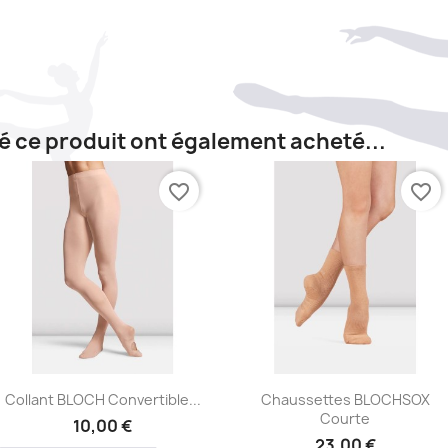
té ce produit ont également acheté...
favorite_border
favorite_border
Aperçu rapide
Aperçu rapide


Collant BLOCH Convertible...
Chaussettes BLOCHSOX
Courte
10,00 €
23,00 €