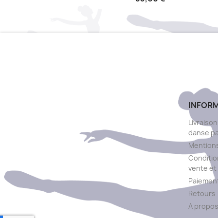
INFOR
Livraison
danse p
Mentions
Conditio
vente et 
Paiement
Retours
A propo