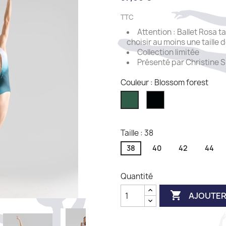
TTC
Attention : Ballet Rosa t
choisir au moins une taille 
Collection limitée
Présenté par Christine
Couleur : Blossom forest
Blossom
Blossom
noir
forest
Taille : 38
38
40
42
44
Quantité

AJOUTER