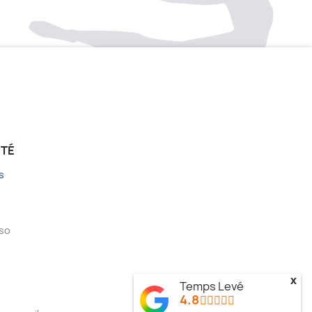
ÉTÉ
s
sso
x
Temps Levé
4.8