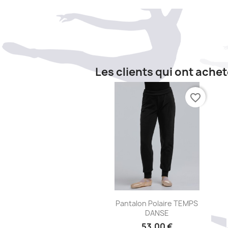
Les clients qui ont ache
favorite_border
Aperçu rapide

Pantalon Polaire TEMPS
DANSE
53,00 €