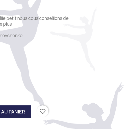
aille petit nous cous conseillons de
de plus
 Shevchenko
favorite_border
 AU PANIER