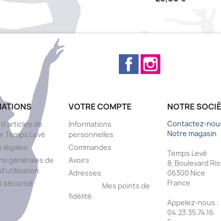
Facebook
Instagram
MATIONS
VOTRE COMPTE
NOTRE SOCI
Contactez-nou
 d'articles de
Informations
Notre magasin
ar Temps Levé
personnelles
 légales
Commandes
Temps Levé
ns générales de
Avoirs
8, Boulevard Ri
d'utilisation
Adresses
06300 Nice
France
 sécurisé
Mes points de
fidélité
Appelez-nous :
s
04.23.35.74.16