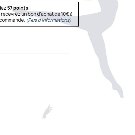
ulez
57
points
.
s recevrez un bon d’achat de 10€ à
ne commande.
(Plus d'informations).