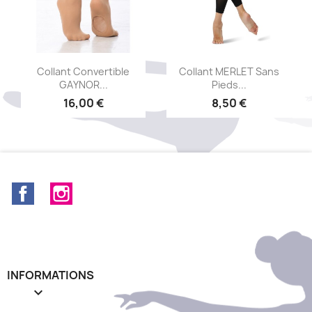
Aperçu rapide
Aperçu rapide


Collant Convertible
Collant MERLET Sans
GAYNOR...
Pieds...
16,00 €
8,50 €
Facebook
Instagram
INFORMATIONS
