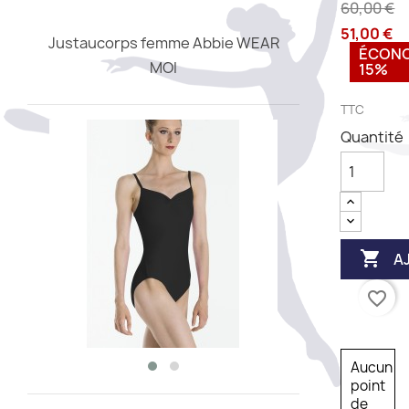
60,00 €
51,00 €
Justaucorps femme Abbie WEAR
ÉCON
MOI
15%
TTC
Quantité

A
favorite_border
Aucun
point
de