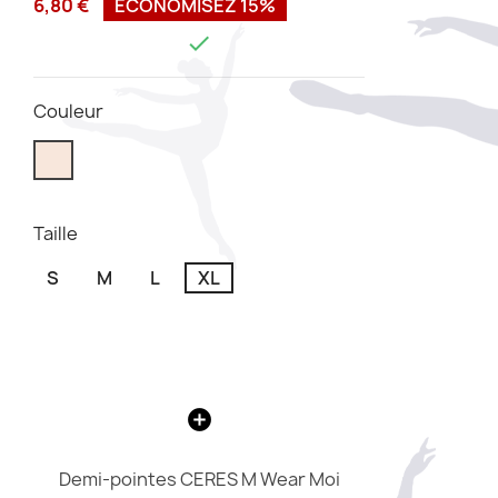
6,80 €
ÉCONOMISEZ 15%

Couleur
Taille
S
M
L
XL
Demi-pointes CERES M Wear Moi