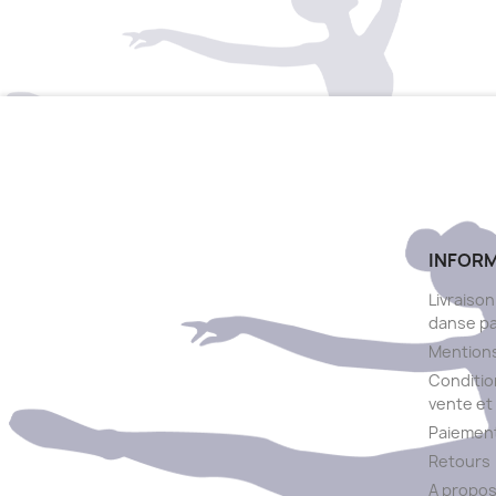
INFOR
Livraison
danse p
Mentions
Conditio
vente et 
Paiement
Retours
A propo