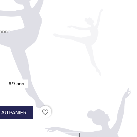
hanne
6/7 ans
favorite_border
 AU PANIER