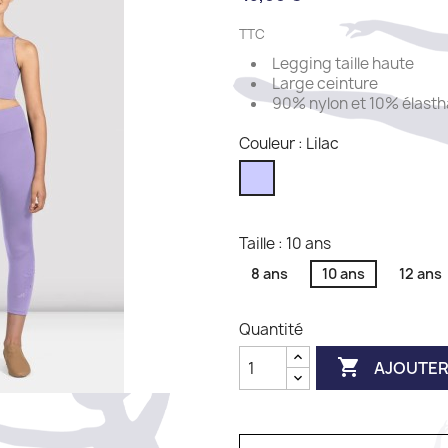
TTC
Legging taille haute
Large ceinture
90% nylon et 10% élast
Couleur : Lilac
Lilac
Taille : 10 ans
8 ans
10 ans
12 ans
Quantité

AJOUTER