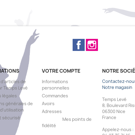
Facebook
Instagram
MATIONS
VOTRE COMPTE
NOTRE SOCI
Contactez-nou
 d'articles de
Informations
Notre magasin
ar Temps Levé
personnelles
 légales
Commandes
Temps Levé
ns générales de
Avoirs
8, Boulevard Ri
d'utilisation
Adresses
06300 Nice
France
 sécurisé
Mes points de
fidélité
Appelez-nous :
s