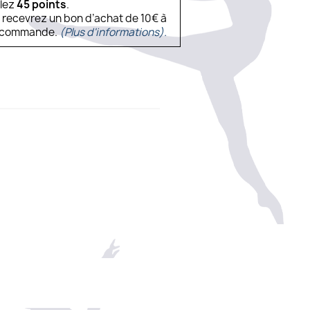
ulez
45
points
.
s recevrez un bon d’achat de 10€ à
ne commande.
(Plus d'informations).