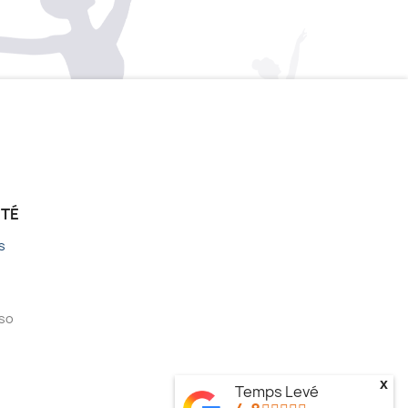
ÉTÉ
s
sso
x
Temps Levé