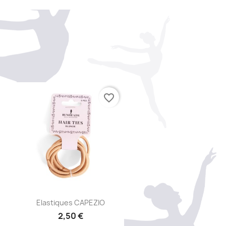
favorite_border
Aperçu rapide

Elastiques CAPEZIO
2,50 €