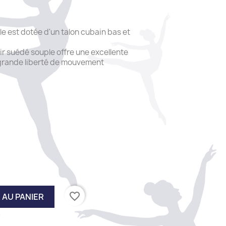
le est dotée d'un talon cubain bas et
ir suédé souple offre une excellente
e grande liberté de mouvement
favorite_border
 AU PANIER