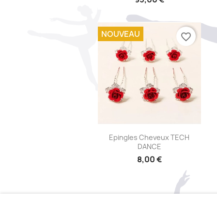
NOUVEAU
favorite_border
Aperçu rapide

Epingles Cheveux TECH
DANCE
8,00 €