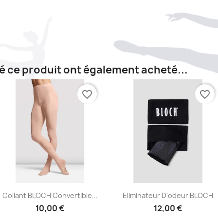
té ce produit ont également acheté...
favorite_border
favorite_border
Aperçu rapide
Aperçu rapide


Collant BLOCH Convertible...
Eliminateur D'odeur BLOCH
10,00 €
12,00 €