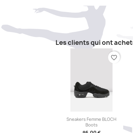
Les clients qui ont ache
favorite_border
Aperçu rapide

Sneakers Femme BLOCH
Boots
95,00 €