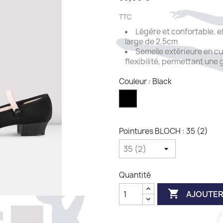
TTC
Légère et confortable, el
large de 2,5cm
Semelle extérieure en cu
flexibilité, permettant un
Couleur : Black
Black
Pointures BLOCH : 35 (2)
Quantité

AJOUTER