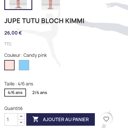
JUPE TUTU BLOCH KIMMI
26,00 €
TTC
Couleur : Candy pink
PTB
Candy
pink
Taille : 4/6 ans
4/6 ans
2/4 ans
Quantité

favorite_border
AJOUTER AU PANIER