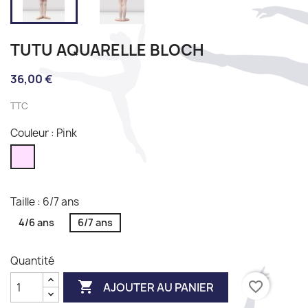
TUTU AQUARELLE BLOCH
36,00 €
TTC
Couleur : Pink
Pink
Taille : 6/7 ans
4/6 ans
6/7 ans
Quantité

favorite_border
AJOUTER AU PANIER