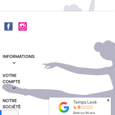
Facebook
Instagram
INFORMATIONS

VOTRE
COMPTE

NOTRE
x
Temps Levé
SOCIÉTÉ
4.8
keyboard_arrow_down
Basé sur
86
avis