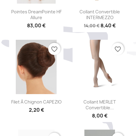
Aperçu rapide
Aperçu rapide


Pointes DreamPointe HF
Collant Convertible
Allure
INTERMEZZO
83,00 €
8,40 €
14,00 €
favorite_border
favorite_border
Aperçu rapide
Aperçu rapide


Filet À Chignon CAPEZIO
Collant MERLET
Convertible...
2,20 €
8,00 €