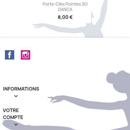
Aperçu rapide

Porte-Clés Pointes SO
DANCA
8,00 €
+11
Facebook
Instagram
INFORMATIONS

VOTRE
COMPTE
