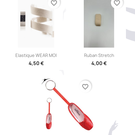
favorite_border
favorite_border
Aperçu rapide
Aperçu rapide


Elastique WEAR MOI
Ruban Stretch
4,50 €
4,00 €
favorite_border