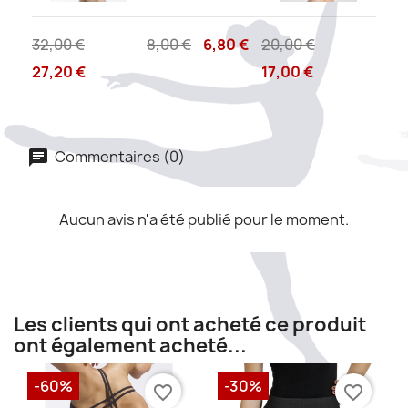
32,00 €
8,00 €
6,80 €
20,00 €
27,20 €
17,00 €
Commentaires (0)
Aucun avis n'a été publié pour le moment.
Les clients qui ont acheté ce produit
ont également acheté...
-60%
-30%
favorite_border
favorite_border