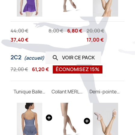
44,00 €
8,00 €
6,80 €
20,00 €
37,40 €
17,00 €
2C2
VOIR CE PACK

(accueil)
72,00 €
61,20 €
ÉCONOMISEZ 15%
Tunique Ballerine WEAR MOI
Collant MERLET convertible adulte
Demi-pointes CERES M Wear Moi