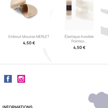
Aperçu rapide
Aperçu rapide


Embout Mousse MERLET
Élastique Invisible
Pointes...
4,50 €
4,50 €
Facebook
Instagram
INFORMATIONS