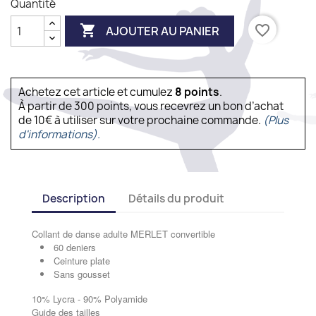
Quantité

favorite_border
AJOUTER AU PANIER
Achetez cet article et cumulez
8
points
.
À partir de 300 points, vous recevrez un bon d’achat
de 10€ à utiliser sur votre prochaine commande.
(Plus
d'informations).
Description
Détails du produit
Collant de danse adulte MERLET convertible
60 deniers
Ceinture plate
Sans gousset
10% Lycra - 90% Polyamide
Guide des tailles