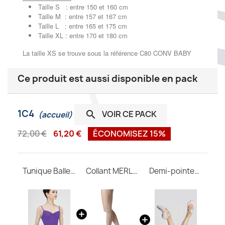
Taille S : entre 150 et 160 cm
Taille M : entre 157 et 167 cm
Taille L : entre 165 et 175 cm
Taille XL : entre 170 et 180 cm
La taille XS se trouve sous la référence C80 CONV BABY
Ce produit est aussi disponible en pack
1C4
VOIR CE PACK

(accueil)
72,00 €
61,20 €
ÉCONOMISEZ 15%
Tunique Ballerine WEAR MOI
Collant MERLET convertible adulte
Demi-pointes CERES M Wear Moi