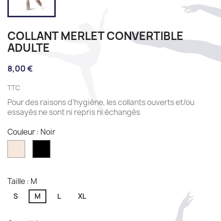
COLLANT MERLET CONVERTIBLE
ADULTE
8,00 €
TTC
Pour des raisons d'hygiène, les collants ouverts et/ou
essayés ne sont ni repris ni échangés
Couleur : Noir
Flesch
Noir
Taille : M
S
M
L
XL