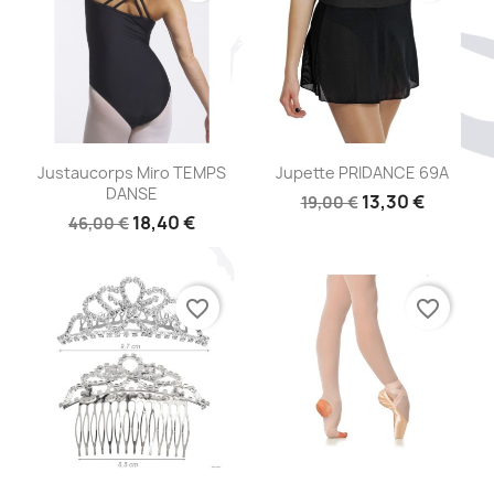
Aperçu rapide
Aperçu rapide


Justaucorps Miro TEMPS
Jupette PRIDANCE 69A
DANSE
13,30 €
19,00 €
18,40 €
46,00 €
favorite_border
favorite_border