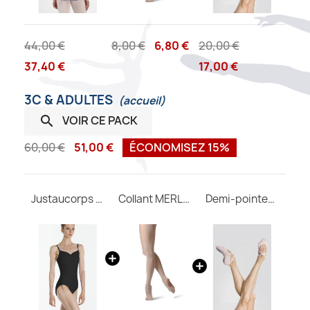
44,00 €
8,00 €
6,80 €
20,00 €
37,40 €
17,00 €
3C & ADULTES
(accueil)
VOIR CE PACK

60,00 €
51,00 €
ÉCONOMISEZ 15%
Justaucorps femme Abbie WEAR MOI
Collant MERLET convertible adulte
Demi-pointes CERES M Wear Moi