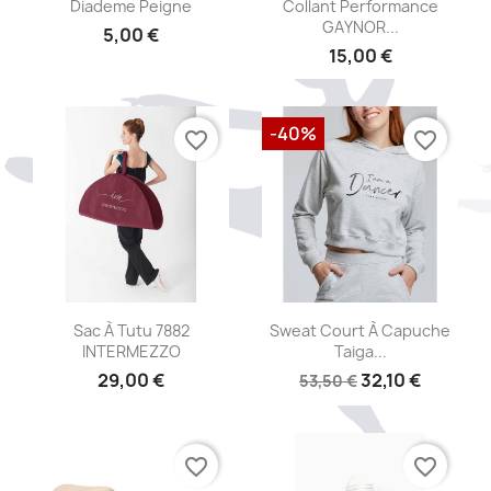
Aperçu rapide
Aperçu rapide


Diademe Peigne
Collant Performance
GAYNOR...
5,00 €
15,00 €
-40%
favorite_border
favorite_border
Aperçu rapide
Aperçu rapide


Sac À Tutu 7882
Sweat Court À Capuche
INTERMEZZO
Taiga...
29,00 €
32,10 €
53,50 €
favorite_border
favorite_border