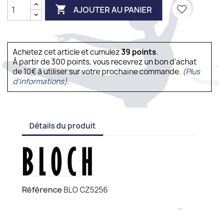

favorite_border
AJOUTER AU PANIER
Achetez cet article et cumulez
39
points
.
À partir de 300 points, vous recevrez un bon d’achat
de 10€ à utiliser sur votre prochaine commande.
(Plus
d'informations).
Détails du produit
Référence
BLO CZ5256