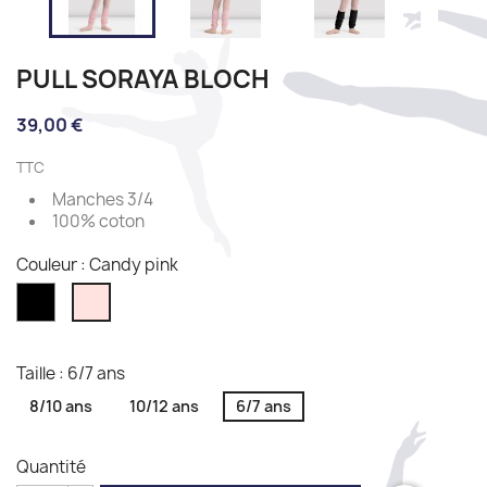
PULL SORAYA BLOCH
39,00 €
TTC
Manches 3/4
100% coton
Couleur : Candy pink
Black
Candy
pink
Taille : 6/7 ans
8/10 ans
10/12 ans
6/7 ans
Quantité