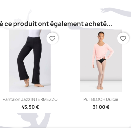
té ce produit ont également acheté...
favorite_border
favorite_border
Aperçu rapide
Aperçu rapide


Pantalon Jazz INTERMEZZO
Pull BLOCH Dulcie
45,50 €
31,00 €