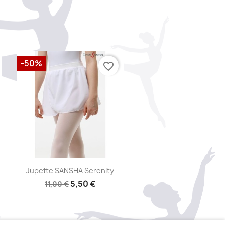
-50%
favorite_border
Aperçu rapide

Jupette SANSHA Serenity
5,50 €
11,00 €