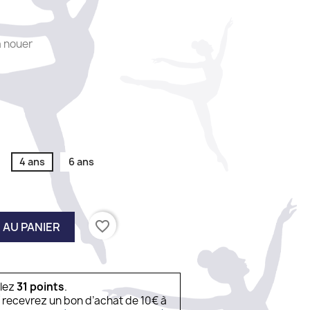
à nouer
4 ans
6 ans
favorite_border
 AU PANIER
ulez
31
points
.
s recevrez un bon d’achat de 10€ à