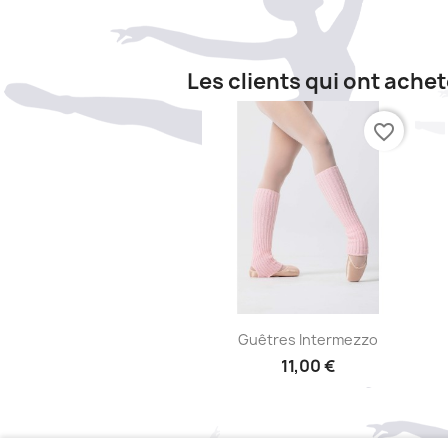
Les clients qui ont ache
favorite_border
Aperçu rapide

Guêtres Intermezzo
11,00 €
+13