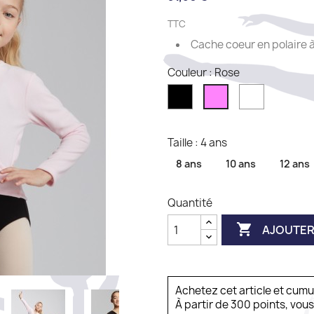
TTC
Cache coeur en polaire 
Couleur : Rose
Noir
Blanc
Rose
Taille : 4 ans
8 ans
10 ans
12 ans
Quantité

AJOUTER
Achetez cet article et cum
À partir de 300 points, vou