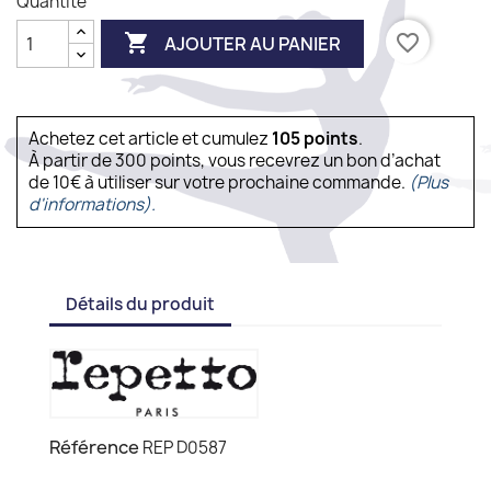
Quantité

favorite_border
AJOUTER AU PANIER
Achetez cet article et cumulez
105
points
.
À partir de 300 points, vous recevrez un bon d’achat
de 10€ à utiliser sur votre prochaine commande.
(Plus
d'informations).
Détails du produit
Référence
REP D0587