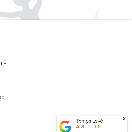
ÉTÉ
s
sso
x
Temps Levé
4.8