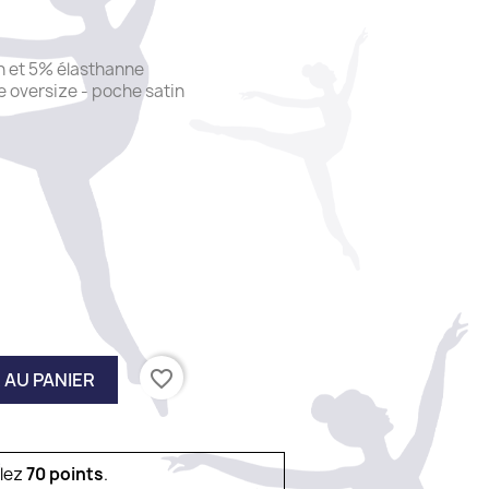
n et 5% élasthanne
 oversize - poche satin
favorite_border
 AU PANIER
ulez
70
points
.