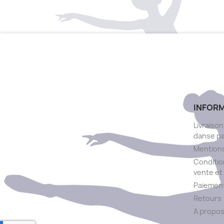
INFOR
Livraison
danse p
Mentions
Conditio
vente et 
Paiement
Retours
A propo