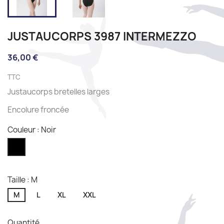
JUSTAUCORPS 3987 INTERMEZZO
36,00 €
TTC
Justaucorps bretelles larges
Encolure froncée
Couleur : Noir
Noir
Taille : M
M
L
XL
XXL
Quantité