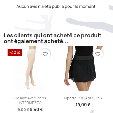
Aucun avis n'a été publié pour le moment.
Les clients qui ont acheté ce produit
ont également acheté...
-40%
favorite_border
favorite_border
Aperçu rapide
Aperçu rapide


Collant Avec Pieds
Jupette PRIDANCE 69A
INTERMEZZO
19,00 €
5,40 €
9,00 €