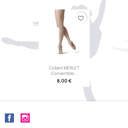
favorite_border
Aperçu rapide

Collant MERLET
Convertible...
8,00 €
Facebook
Instagram