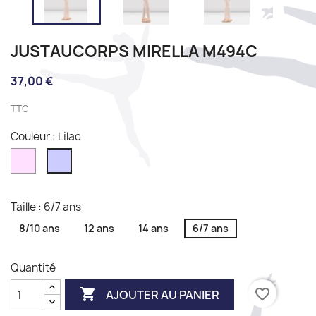
JUSTAUCORPS MIRELLA M494C
37,00 €
TTC
Couleur : Lilac
Pink
Lilac
Taille : 6/7 ans
8/10 ans
12 ans
14 ans
6/7 ans
Quantité

favorite_border
AJOUTER AU PANIER