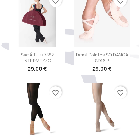
favorite_border
favorite_border
Aperçu rapide
Aperçu rapide


Sac À Tutu 7882
Demi-Pointes SO DANCA
INTERMEZZO
SD16 B
29,00 €
25,00 €
favorite_border
favorite_border