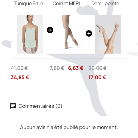
Tunique Ballerine WEAR MOI
Collant MERLET convertible enfant
Demi-pointes CERES M Wear Moi
41,00 €
7,80 €
6,63 €
20,00 €
34,85 €
17,00 €
Commentaires (0)
Aucun avis n'a été publié pour le moment.