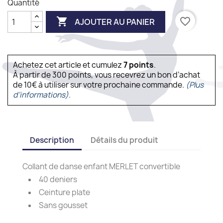
Quantité

favorite_border
AJOUTER AU PANIER
Achetez cet article et cumulez
7
points
.
À partir de 300 points, vous recevrez un bon d’achat
de 10€ à utiliser sur votre prochaine commande.
(Plus
d'informations).
Description
Détails du produit
Collant de danse enfant MERLET convertible
40 deniers
Ceinture plate
Sans gousset