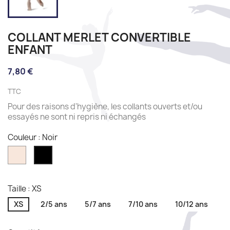
COLLANT MERLET CONVERTIBLE
ENFANT
7,80 €
TTC
Pour des raisons d'hygiène, les collants ouverts et/ou
essayés ne sont ni repris ni échangés
Couleur : Noir
Flesch
Noir
Taille : XS
XS
2/5 ans
5/7 ans
7/10 ans
10/12 ans