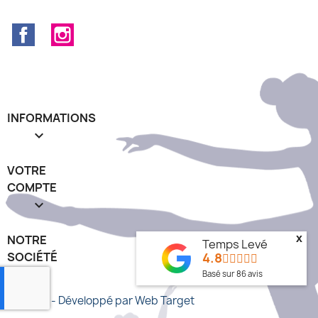
Facebook
Instagram
INFORMATIONS

VOTRE
COMPTE

NOTRE
x
Temps Levé
SOCIÉTÉ
4.8
keyboard_arrow_down
Basé sur
86
avis
© 2026 - Développé par Web Target