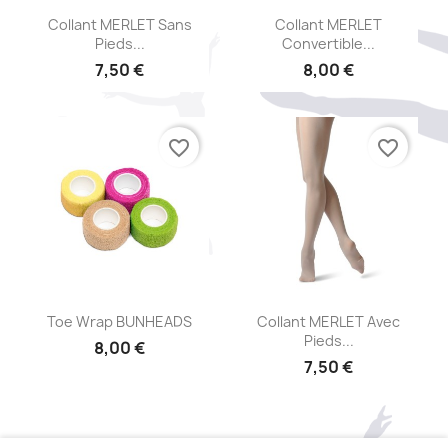
Aperçu rapide
Aperçu rapide


Collant MERLET Sans
Collant MERLET
Pieds...
Convertible...
7,50 €
8,00 €
favorite_border
favorite_border
Aperçu rapide
Aperçu rapide


Toe Wrap BUNHEADS
Collant MERLET Avec
Pieds...
8,00 €
7,50 €