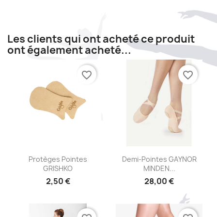
Les clients qui ont acheté ce produit
ont également acheté...
favorite_border
favorite_border
Aperçu rapide
Aperçu rapide


Protèges Pointes
Demi-Pointes GAYNOR
GRISHKO
MINDEN...
2,50 €
28,00 €