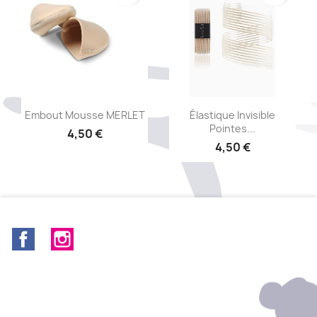
Aperçu rapide
Aperçu rapide


Embout Mousse MERLET
Élastique Invisible
Pointes...
4,50 €
4,50 €
Facebook
Instagram