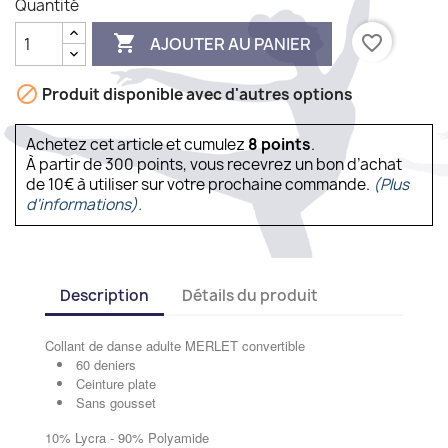
Quantité

favorite_border
AJOUTER AU PANIER

Produit disponible avec d'autres options
Achetez cet article et cumulez
8
points
.
À partir de 300 points, vous recevrez un bon d’achat
de 10€ à utiliser sur votre prochaine commande.
(Plus
d'informations).
Description
Détails du produit
Collant de danse adulte MERLET convertible
60 deniers
Ceinture plate
Sans gousset
10% Lycra - 90% Polyamide