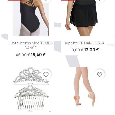
Aperçu rapide
Aperçu rapide


Justaucorps Miro TEMPS
Jupette PRIDANCE 69A
DANSE
13,30 €
19,00 €
18,40 €
46,00 €
favorite_border
favorite_border