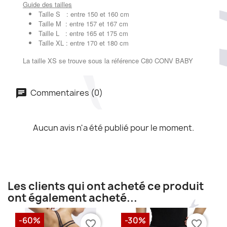
Guide des tailles
Taille S : entre 150 et 160 cm
Taille M : entre 157 et 167 cm
Taille L : entre 165 et 175 cm
Taille XL : entre 170 et 180 cm
La taille XS se trouve sous la référence C80 CONV BABY
Commentaires (0)
Aucun avis n'a été publié pour le moment.
Les clients qui ont acheté ce produit
ont également acheté...
-60%
-30%
favorite_border
favorite_border