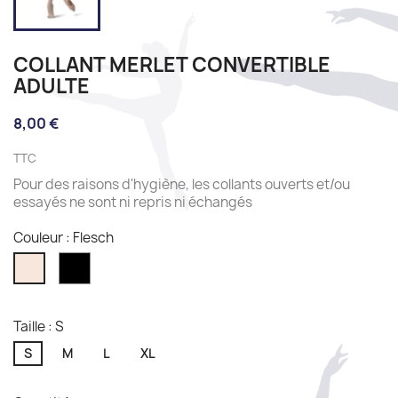
COLLANT MERLET CONVERTIBLE
ADULTE
8,00 €
TTC
Pour des raisons d'hygiène, les collants ouverts et/ou
essayés ne sont ni repris ni échangés
Couleur : Flesch
Noir
Flesch
Taille : S
S
M
L
XL