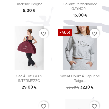
Aperçu rapide
Aperçu rapide


Diademe Peigne
Collant Performance
GAYNOR...
5,00 €
15,00 €
-40%
favorite_border
favorite_border
Aperçu rapide
Aperçu rapide


Sac À Tutu 7882
Sweat Court À Capuche
INTERMEZZO
Taiga...
29,00 €
32,10 €
53,50 €
favorite_border
favorite_border