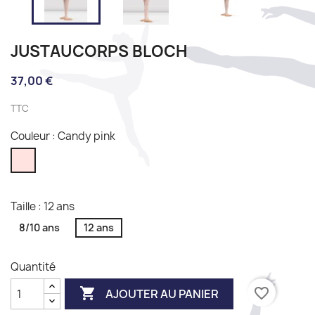
JUSTAUCORPS BLOCH
37,00 €
TTC
Couleur : Candy pink
Candy
pink
Taille : 12 ans
8/10 ans
12 ans
Quantité

favorite_border
AJOUTER AU PANIER